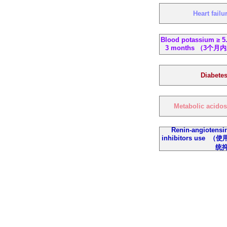
Heart fa
Blood potassium ≥ 5.
3 months （3个月
Diabe
Metabolic ac
Renin-angiotensi
inhibitors us
统